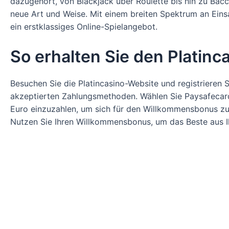
dazugehört, von Blackjack über Roulette bis hin zu Bacc
neue Art und Weise. Mit einem breiten Spektrum an Einsa
ein erstklassiges Online-Spielangebot.
So erhalten Sie den Platin
Besuchen Sie die Platincasino-Website und registrieren
akzeptierten Zahlungsmethoden. Wählen Sie Paysafecard 
Euro einzuzahlen, um sich für den Willkommensbonus zu q
Nutzen Sie Ihren Willkommensbonus, um das Beste aus Ih