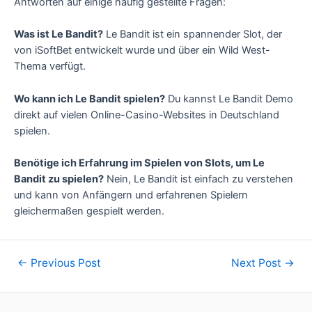
Antworten auf einige häufig gestellte Fragen:
Was ist Le Bandit?
Le Bandit ist ein spannender Slot, der
von iSoftBet entwickelt wurde und über ein Wild West-
Thema verfügt.
Wo kann ich Le Bandit spielen?
Du kannst Le Bandit Demo
direkt auf vielen Online-Casino-Websites in Deutschland
spielen.
Benötige ich Erfahrung im Spielen von Slots, um Le
Bandit zu spielen?
Nein, Le Bandit ist einfach zu verstehen
und kann von Anfängern und erfahrenen Spielern
gleichermaßen gespielt werden.
Post
←
Previous Post
Next Post
→
navigation