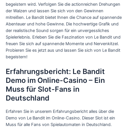
begeistern wird. Verfolgen Sie die actionreichen Drehungen
der Walzen und lassen Sie sich von den Gewinnen
mitreißen. Le Bandit bietet Ihnen die Chance auf spannende
Abenteuer und hohe Gewinne. Die hochwertige Grafik und
der realistische Sound sorgen für ein unvergessliches
Spielerlebnis. Erleben Sie die Faszination von Le Bandit und
freuen Sie sich auf spannende Momente und Nervenkitzel.
Probieren Sie es jetzt aus und lassen Sie sich von Le Bandit
begeistern!
Erfahrungsbericht: Le Bandit
Demo im Online-Casino – Ein
Muss für Slot-Fans in
Deutschland
Erfahren Sie in unserem Erfahrungsbericht alles über die
Demo von Le Bandit im Online-Casino. Dieser Slot ist ein
Muss für alle Fans von Spielautomaten in Deutschland.