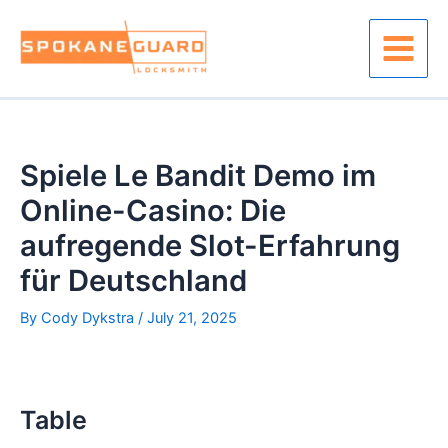
Skip
to
content
Main
Menu
Spiele Le Bandit Demo im
Online-Casino: Die
aufregende Slot-Erfahrung
für Deutschland
By
Cody Dykstra
/
July 21, 2025
Table