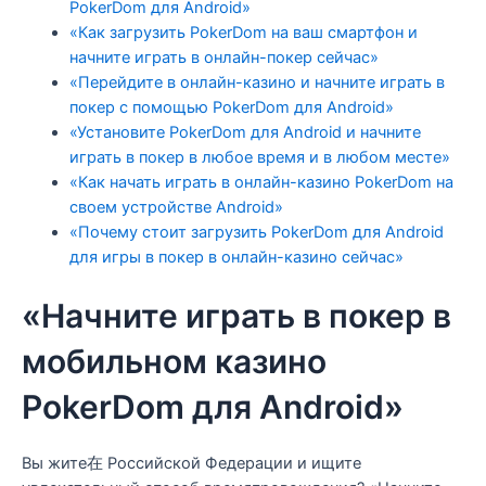
PokerDom для Android»
«Как загрузить PokerDom на ваш смартфон и
начните играть в онлайн-покер сейчас»
«Перейдите в онлайн-казино и начните играть в
покер с помощью PokerDom для Android»
«Установите PokerDom для Android и начните
играть в покер в любое время и в любом месте»
«Как начать играть в онлайн-казино PokerDom на
своем устройстве Android»
«Почему стоит загрузить PokerDom для Android
для игры в покер в онлайн-казино сейчас»
«Начните играть в покер в
мобильном казино
PokerDom для Android»
Вы жите在 Российской Федерации и ищите