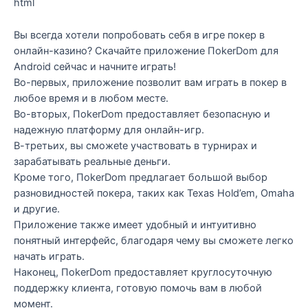
html
Вы всегда хотели попробовать себя в игре покер в
онлайн-казино? Скачайте приложение ПokerDom для
Android сейчас и начните играть!
Во-первых, приложение позволит вам играть в покер в
любое время и в любом месте.
Во-вторых, ПokerDom предоставляет безопасную и
надежную платформу для онлайн-игр.
В-третьих, вы сможеte участвовать в турнирах и
зарабатывать реальные деньги.
Кроме того, ПokerDom предлагает большой выбор
разновидностей покера, таких как Texas Hold’em, Omaha
и другие.
Приложение также имеет удобный и интуитивно
понятный интерфейс, благодаря чему вы сможете легко
начать играть.
Наконец, ПokerDom предоставляет круглосуточную
поддержку клиента, готовую помочь вам в любой
момент.