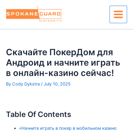
Skip
to
content
Main
Menu
Скачайте ПокерДом для
Андроид и начните играть
в онлайн-казино сейчас!
By
Cody Dykstra
/
July 10, 2025
Table Of Contents
«Начните играть в покер в мобильном казино