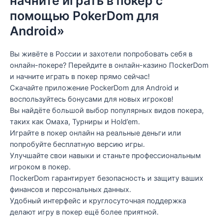
начните играть в покер с
помощью PokerDom для
Android»
Вы живёте в России и захотели попробовать себя в
онлайн-покере? Перейдите в онлайн-казино ПockerDom
и начните играть в покер прямо сейчас!
Скачайте приложение PockerDom для Android и
воспользуйтесь бонусами для новых игроков!
Вы найдёте большой выбор популярных видов покера,
таких как Омаха, Турниры и Hold’em.
Играйте в покер онлайн на реальные деньги или
попробуйте бесплатную версию игры.
Улучшайте свои навыки и станьте профессиональным
игроком в покер.
ПockerDom гарантирует безопасность и защиту ваших
финансов и персональных данных.
Удобный интерфейс и круглосуточная поддержка
делают игру в покер ещё более приятной.