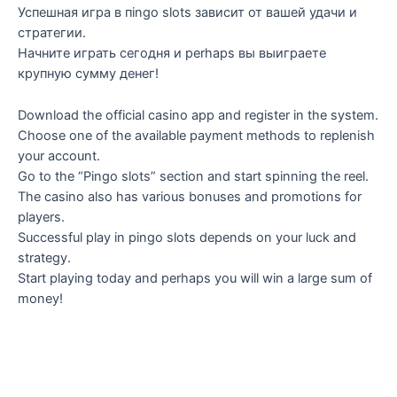
Успешная игра в пingo slots зависит от вашей удачи и
стратегии.
Начните играть сегодня и perhaps вы выиграете
крупную сумму денег!
Download the official casino app and register in the system.
Choose one of the available payment methods to replenish
your account.
Go to the “Pingo slots” section and start spinning the reel.
The casino also has various bonuses and promotions for
players.
Successful play in pingo slots depends on your luck and
strategy.
Start playing today and perhaps you will win a large sum of
money!