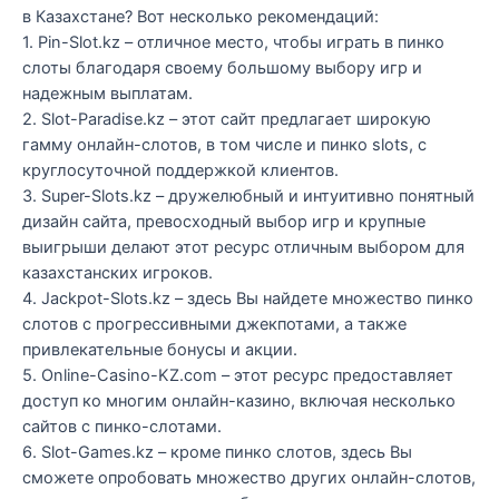
в Казахстане? Вот несколько рекомендаций:
1. Pin-Slot.kz – отличное место, чтобы играть в пинко
слоты благодаря своему большому выбору игр и
надежным выплатам.
2. Slot-Paradise.kz – этот сайт предлагает широкую
гамму онлайн-слотов, в том числе и пинко slots, с
круглосуточной поддержкой клиентов.
3. Super-Slots.kz – дружелюбный и интуитивно понятный
дизайн сайта, превосходный выбор игр и крупные
выигрыши делают этот ресурс отличным выбором для
казахстанских игроков.
4. Jackpot-Slots.kz – здесь Вы найдете множество пинко
слотов с прогрессивными джекпотами, а также
привлекательные бонусы и акции.
5. Online-Casino-KZ.com – этот ресурс предоставляет
доступ ко многим онлайн-казино, включая несколько
сайтов с пинко-слотами.
6. Slot-Games.kz – кроме пинко слотов, здесь Вы
сможете опробовать множество других онлайн-слотов,