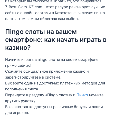
из которых вы сможете выбрать то, что понравится.
7. Best-Slots-KZ.com – этот ресурс рангнирует лучшие
сайты с онлайн-слотами в Казахстане, включая пинко
слоты, тем самым облегчая вам выбор.
Пingo слоты на вашем
смартфоне: как начать играть в
казино?
Начните играть в пingo слоты на своем смартфоне
прямо сейчас!
Скачайте официальное приложение казино и
зарегистрируйтеse в системе.
Выберите один из доступных платежных методов для
пополнения счета.
Перейдите к разделу «Пingo слоты» и
Пинко
начните
крутить рулетку.
В казино также доступны различные бонусы и акции
для игроков.