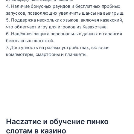
4. Наличие бонусных раундов и бесплатных пробных
запусков, позволяющих увеличить шансы на выигрыш.
5. Поддержка нескольких языков, включая казахский,
что облегчает игру для игроков из Казахстана.
6. Надёжная защита персональных данных и гарантия
безопасных платежей.
7. Доступность на разных устройствах, включая
компьютеры, смартфоны и планшеты.
Наczатие и обучение пинко
слотам в казино