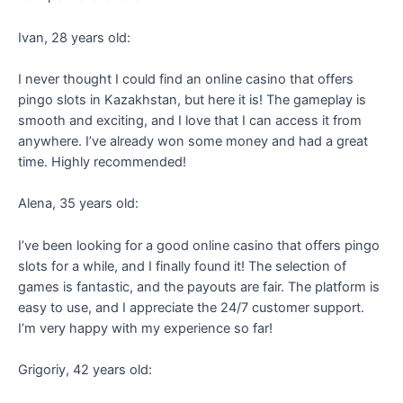
Ivan, 28 years old:
I never thought I could find an online casino that offers
pingo slots in Kazakhstan, but here it is! The gameplay is
smooth and exciting, and I love that I can access it from
anywhere. I’ve already won some money and had a great
time. Highly recommended!
Alena, 35 years old:
I’ve been looking for a good online casino that offers pingo
slots for a while, and I finally found it! The selection of
games is fantastic, and the payouts are fair. The platform is
easy to use, and I appreciate the 24/7 customer support.
I’m very happy with my experience so far!
Grigoriy, 42 years old: