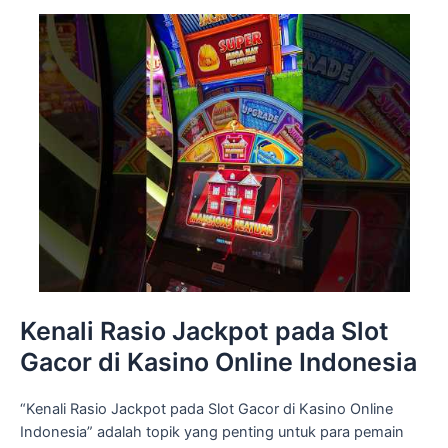
Kenali Rasio Jackpot pada Slot
Gacor di Kasino Online Indonesia
“Kenali Rasio Jackpot pada Slot Gacor di Kasino Online
Indonesia” adalah topik yang penting untuk para pemain