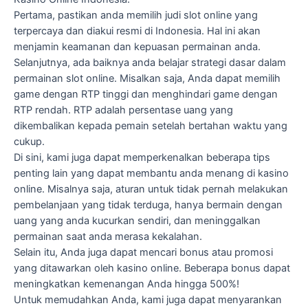
Pertama, pastikan anda memilih judi slot online yang
terpercaya dan diakui resmi di Indonesia. Hal ini akan
menjamin keamanan dan kepuasan permainan anda.
Selanjutnya, ada baiknya anda belajar strategi dasar dalam
permainan slot online. Misalkan saja, Anda dapat memilih
game dengan RTP tinggi dan menghindari game dengan
RTP rendah. RTP adalah persentase uang yang
dikembalikan kepada pemain setelah bertahan waktu yang
cukup.
Di sini, kami juga dapat memperkenalkan beberapa tips
penting lain yang dapat membantu anda menang di kasino
online. Misalnya saja, aturan untuk tidak pernah melakukan
pembelanjaan yang tidak terduga, hanya bermain dengan
uang yang anda kucurkan sendiri, dan meninggalkan
permainan saat anda merasa kekalahan.
Selain itu, Anda juga dapat mencari bonus atau promosi
yang ditawarkan oleh kasino online. Beberapa bonus dapat
meningkatkan kemenangan Anda hingga 500%!
Untuk memudahkan Anda, kami juga dapat menyarankan