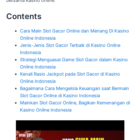
bersama kasino online.
Contents
Cara Main Slot Gacor Online dan Menang Di Kasino
Online Indonesia
Jenis-Jenis Slot Gacor Terbaik di Kasino Online
Indonesia
Strategi Menguasai Game Slot Gacor dalam Kasino
Online Indonesia
Kenali Rasio Jackpot pada Slot Gacor di Kasino
Online Indonesia
Bagaimana Cara Mengelola Keuangan saat Bermain
Slot Gacor Online di Kasino Indonesia
Mainkan Slot Gacor Online, Bagikan Kemenangan di
Kasino Online Indonesia