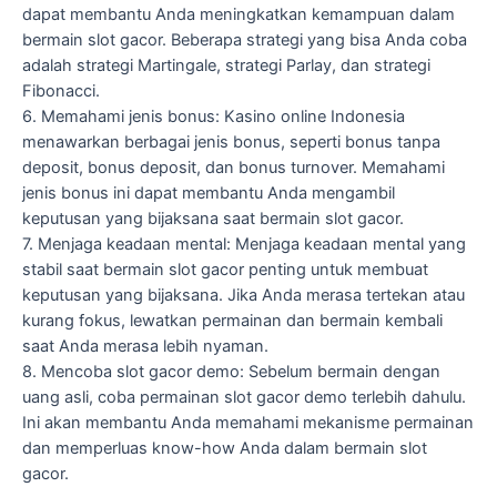
dapat membantu Anda meningkatkan kemampuan dalam
bermain slot gacor. Beberapa strategi yang bisa Anda coba
adalah strategi Martingale, strategi Parlay, dan strategi
Fibonacci.
6. Memahami jenis bonus: Kasino online Indonesia
menawarkan berbagai jenis bonus, seperti bonus tanpa
deposit, bonus deposit, dan bonus turnover. Memahami
jenis bonus ini dapat membantu Anda mengambil
keputusan yang bijaksana saat bermain slot gacor.
7. Menjaga keadaan mental: Menjaga keadaan mental yang
stabil saat bermain slot gacor penting untuk membuat
keputusan yang bijaksana. Jika Anda merasa tertekan atau
kurang fokus, lewatkan permainan dan bermain kembali
saat Anda merasa lebih nyaman.
8. Mencoba slot gacor demo: Sebelum bermain dengan
uang asli, coba permainan slot gacor demo terlebih dahulu.
Ini akan membantu Anda memahami mekanisme permainan
dan memperluas know-how Anda dalam bermain slot
gacor.