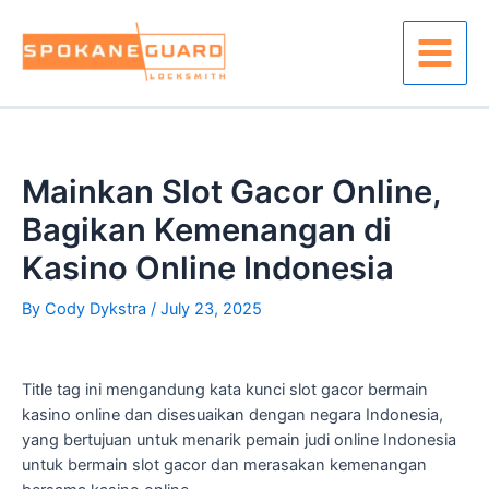
Skip
to
content
Main
Menu
Mainkan Slot Gacor Online,
Bagikan Kemenangan di
Kasino Online Indonesia
By
Cody Dykstra
/
July 23, 2025
Title tag ini mengandung kata kunci slot gacor bermain
kasino online dan disesuaikan dengan negara Indonesia,
yang bertujuan untuk menarik pemain judi online Indonesia
untuk bermain slot gacor dan merasakan kemenangan