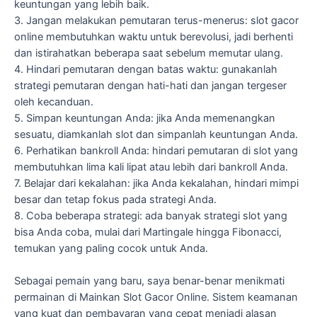
keuntungan yang lebih baik.
3. Jangan melakukan pemutaran terus-menerus: slot gacor
online membutuhkan waktu untuk berevolusi, jadi berhenti
dan istirahatkan beberapa saat sebelum memutar ulang.
4. Hindari pemutaran dengan batas waktu: gunakanlah
strategi pemutaran dengan hati-hati dan jangan tergeser
oleh kecanduan.
5. Simpan keuntungan Anda: jika Anda memenangkan
sesuatu, diamkanlah slot dan simpanlah keuntungan Anda.
6. Perhatikan bankroll Anda: hindari pemutaran di slot yang
membutuhkan lima kali lipat atau lebih dari bankroll Anda.
7. Belajar dari kekalahan: jika Anda kekalahan, hindari mimpi
besar dan tetap fokus pada strategi Anda.
8. Coba beberapa strategi: ada banyak strategi slot yang
bisa Anda coba, mulai dari Martingale hingga Fibonacci,
temukan yang paling cocok untuk Anda.
Sebagai pemain yang baru, saya benar-benar menikmati
permainan di Mainkan Slot Gacor Online. Sistem keamanan
yang kuat dan pembayaran yang cepat menjadi alasan