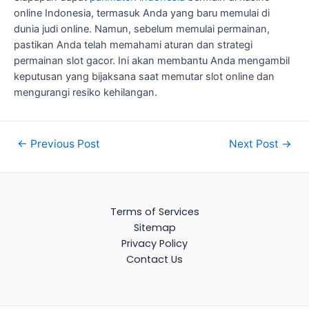
online Indonesia, termasuk Anda yang baru memulai di
dunia judi online. Namun, sebelum memulai permainan,
pastikan Anda telah memahami aturan dan strategi
permainan slot gacor. Ini akan membantu Anda mengambil
keputusan yang bijaksana saat memutar slot online dan
mengurangi resiko kehilangan.
Post
←
Previous Post
Next Post
→
navigation
Terms of Services
Sitemap
Privacy Policy
Contact Us