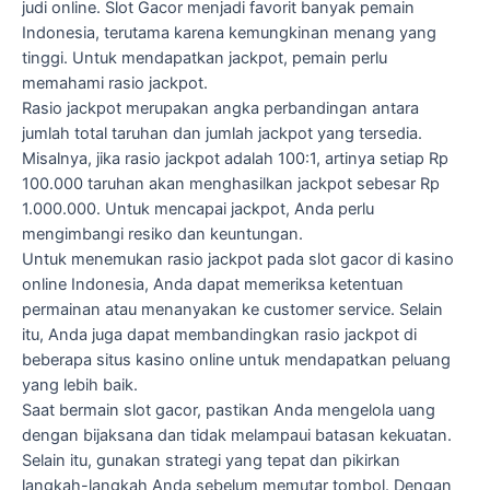
judi online. Slot Gacor menjadi favorit banyak pemain
Indonesia, terutama karena kemungkinan menang yang
tinggi. Untuk mendapatkan jackpot, pemain perlu
memahami rasio jackpot.
Rasio jackpot merupakan angka perbandingan antara
jumlah total taruhan dan jumlah jackpot yang tersedia.
Misalnya, jika rasio jackpot adalah 100:1, artinya setiap Rp
100.000 taruhan akan menghasilkan jackpot sebesar Rp
1.000.000. Untuk mencapai jackpot, Anda perlu
mengimbangi resiko dan keuntungan.
Untuk menemukan rasio jackpot pada slot gacor di kasino
online Indonesia, Anda dapat memeriksa ketentuan
permainan atau menanyakan ke customer service. Selain
itu, Anda juga dapat membandingkan rasio jackpot di
beberapa situs kasino online untuk mendapatkan peluang
yang lebih baik.
Saat bermain slot gacor, pastikan Anda mengelola uang
dengan bijaksana dan tidak melampaui batasan kekuatan.
Selain itu, gunakan strategi yang tepat dan pikirkan
langkah-langkah Anda sebelum memutar tombol. Dengan