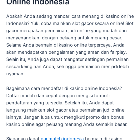
Online Indonesia
Apakah Anda sedang mencari cara menang di kasino online
Indonesia? Yuk, coba mainkan slot gacor secara online! Slot
gacor merupakan permainan judi online yang mudah dan
menyenangkan, dengan peluang untuk menang besar.
Selama Anda bermain di kasino online terpercaya, Anda
akan mendapatkan pengalaman yang aman dan fairplay.
Selain itu, Anda juga dapat mengatur settingan permainan
sesuai keinginan Anda, sehingga permainan menjadi lebih
nyaman.
Bagaimana cara mendaftar di kasino online Indonesia?
Daftar mudah dan cepat dengan mengisi formulir
pendaftaran yang tersedia. Setelah itu, Anda dapat
langsung mainkan slot gacor atau permainan judi online
lainnya. Jangan lupa untuk mengikuti promo dan bonus
kasino online agar peluang menang Anda semakin besar.
Siapapun dapat
parimatch indonesia
bermain di kasino