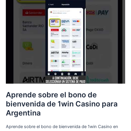
Aprende sobre el bono de
bienvenida de 1win Casino para
Argentina
Aprende sobre el bono de bienvenida de 1win Casino en