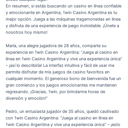
En resumen, si estás buscando un casino en línea confiable
y emocionante en Argentina, 1win Casino Argentina es tu
mejor opción. Juega a las máquinas tragamonedas en línea
y disfruta de una experiencia de juego inolvidable. ¡Únete a
nosotros hoy mismo!
María, una alegre jugadora de 28 años, comparte su
experiencia en 1win Casino Argentina: “Juega al casino en
línea en 1win Casino Argentina y vive una experiencia única”
– ¡así lo describiría! La interfaz intuitiva y fácil de usar me
permite disfrutar de mis juegos de casino favoritos en
cualquier momento. El generoso bono de bienvenida fue un
gran comienzo y los juegos emocionantes me mantienen
regresando. ¡Gracias, 1win, por brindarme horas de
diversión y emoción!”
Pedro, un entusiasta jugador de 35 años, quedó cautivado
con 1win Casino Argentina: “Juega al casino en línea en
1win Casino Argentina y vive una experiencia única” – ¡esto