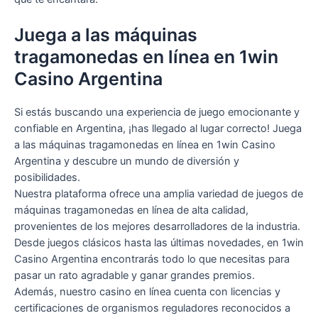
Juega a las máquinas
tragamonedas en línea en 1win
Casino Argentina
Si estás buscando una experiencia de juego emocionante y
confiable en Argentina, ¡has llegado al lugar correcto! Juega
a las máquinas tragamonedas en línea en 1win Casino
Argentina y descubre un mundo de diversión y
posibilidades.
Nuestra plataforma ofrece una amplia variedad de juegos de
máquinas tragamonedas en línea de alta calidad,
provenientes de los mejores desarrolladores de la industria.
Desde juegos clásicos hasta las últimas novedades, en 1win
Casino Argentina encontrarás todo lo que necesitas para
pasar un rato agradable y ganar grandes premios.
Además, nuestro casino en línea cuenta con licencias y
certificaciones de organismos reguladores reconocidos a