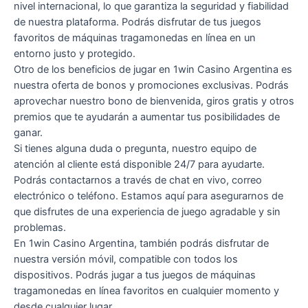
nivel internacional, lo que garantiza la seguridad y fiabilidad
de nuestra plataforma. Podrás disfrutar de tus juegos
favoritos de máquinas tragamonedas en línea en un
entorno justo y protegido.
Otro de los beneficios de jugar en 1win Casino Argentina es
nuestra oferta de bonos y promociones exclusivas. Podrás
aprovechar nuestro bono de bienvenida, giros gratis y otros
premios que te ayudarán a aumentar tus posibilidades de
ganar.
Si tienes alguna duda o pregunta, nuestro equipo de
atención al cliente está disponible 24/7 para ayudarte.
Podrás contactarnos a través de chat en vivo, correo
electrónico o teléfono. Estamos aquí para asegurarnos de
que disfrutes de una experiencia de juego agradable y sin
problemas.
En 1win Casino Argentina, también podrás disfrutar de
nuestra versión móvil, compatible con todos los
dispositivos. Podrás jugar a tus juegos de máquinas
tragamonedas en línea favoritos en cualquier momento y
desde cualquier lugar.