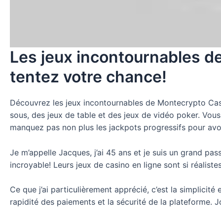
Les jeux incontournables d
tentez votre chance!
Découvrez les jeux incontournables de Montecrypto Casin
sous, des jeux de table et des jeux de vidéo poker. Vou
manquez pas non plus les jackpots progressifs pour avo
Je m’appelle Jacques, j’ai 45 ans et je suis un grand pa
incroyable! Leurs jeux de casino en ligne sont si réaliste
Ce que j’ai particulièrement apprécié, c’est la simplicité 
rapidité des paiements et la sécurité de la plateforme.