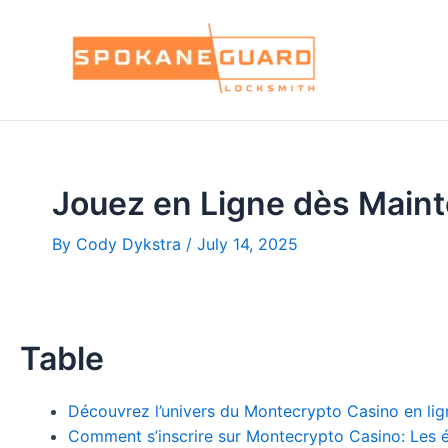
Skip
to
content
Jouez en Ligne dès Main
By
Cody Dykstra
/
July 14, 2025
Table
Découvrez l’univers du Montecrypto Casino en lig
Comment s’inscrire sur Montecrypto Casino: Les ét