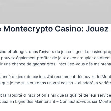
e Montecrypto Casino: Jouez 
o et plongez dans l’univers du jeu en ligne. Le casino pro
s pouvez également profiter de jeux avec croupier en direc
ir une chance de gagner gros. Inscrivez-vous dès maintena
ssionné de jeux de casino. J’ai récemment découvert le Mont
s que je me suis cru dans un vrai casino. J’ai adoré la variét
et la rapidité d’inscription ainsi que la qualité de leur servi
 Jouez en Ligne dès Maintenant – Connectez-vous sur Monte