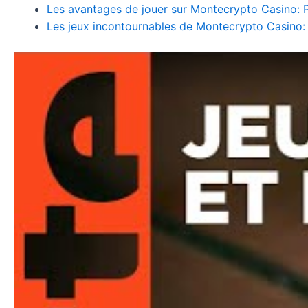
Les avantages de jouer sur Montecrypto Casino: 
Les jeux incontournables de Montecrypto Casino: 