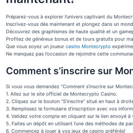
Préparez-vous à explorer l’univers captivant du Montecr
Inscrivez-vous dès maintenant et plongez dans un monde 
Découvrez des graphismes de haute qualité et un gamepl
Profitez de généreux bonus et de tours gratuits pour max
Que vous soyez un joueur
casino Montecrypto
expérimen
Ne manquez pas l’occasion de rejoindre cette communau
Comment s’inscrire sur Mont
Si vous vous demandez “Comment s’inscrire sur Montecryp
1. Allez sur le site officiel de Montecrypto Casino.
2. Cliquez sur le bouton “S’inscrire” situé en haut à droit
3. Remplissez le formulaire d’inscription avec vos inform
4. Validez votre compte en cliquant sur le lien envoyé à 
5. Faites un dépôt en utilisant l’une des méthodes de p
6. Commencez à jouer à vos jeux de casino préférés!