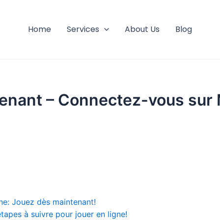
Home
Services
About Us
Blog
tenant – Connectez-vous sur
ne: Jouez dès maintenant!
apes à suivre pour jouer en ligne!