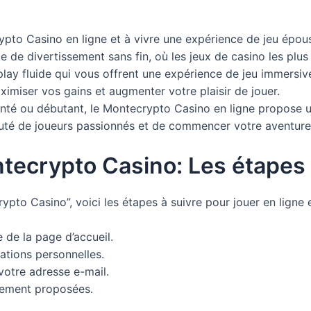
ypto Casino en ligne et à vivre une expérience de jeu épous
de divertissement sans fin, où les jeux de casino les plus
ay fluide qui vous offrent une expérience de jeu immersiv
imiser vos gains et augmenter votre plaisir de jouer.
té ou débutant, le Montecrypto Casino en ligne propose une
té de joueurs passionnés et de commencer votre aventure
ecrypto Casino: Les étapes à
to Casino”, voici les étapes à suivre pour jouer en ligne 
e de la page d’accueil.
ations personnelles.
votre adresse e-mail.
aiement proposées.