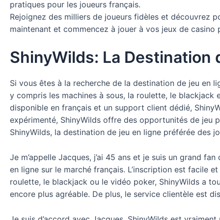
pratiques pour les joueurs français.
Rejoignez des milliers de joueurs fidèles et découvrez p
maintenant et commencez à jouer à vos jeux de casino p
ShinyWilds: La Destination 
Si vous êtes à la recherche de la destination de jeu en l
y compris les machines à sous, la roulette, le blackjack
disponible en français et un support client dédié, Shiny
expérimenté, ShinyWilds offre des opportunités de jeu po
ShinyWilds, la destination de jeu en ligne préférée des jo
Je m’appelle Jacques, j’ai 45 ans et je suis un grand fan
en ligne sur le marché français. L’inscription est facile 
roulette, le blackjack ou le vidéo poker, ShinyWilds a tou
encore plus agréable. De plus, le service clientèle est di
Je suis d’accord avec Jacques, ShinyWilds est vraiment un