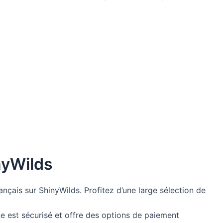
nyWilds
nçais sur ShinyWilds. Profitez d’une large sélection de
ne est sécurisé et offre des options de paiement