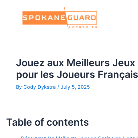
Skip
to
content
Jouez aux Meilleurs Jeux 
pour les Joueurs Françai
By
Cody Dykstra
/
July 5, 2025
Table of contents