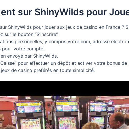
ent sur ShinyWilds pour Jou
r ShinyWilds pour jouer aux jeux de casino en France ? Su
z sur le bouton “S’inscrire”.
rmations personnelles, y compris votre nom, adresse électro
s pour votre compte.
 lien envoyé par ShinyWilds.
“Caisse” pour effectuer un dépôt et activer votre bonus de
eux de casino préférés en toute simplicité.