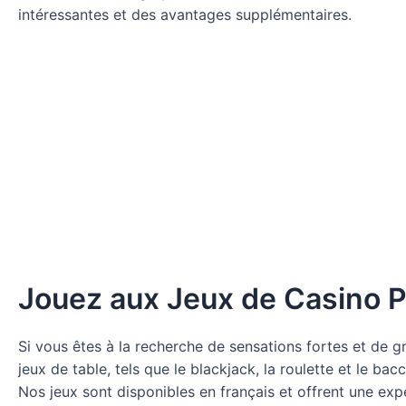
intéressantes et des avantages supplémentaires.
Jouez aux Jeux de Casino P
Si vous êtes à la recherche de sensations fortes et de g
jeux de table, tels que le blackjack, la roulette et le ba
Nos jeux sont disponibles en français et offrent une exp