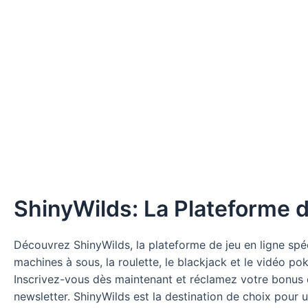
ShinyWilds: La Plateforme d
Découvrez ShinyWilds, la plateforme de jeu en ligne spéc
machines à sous, la roulette, le blackjack et le vidéo p
Inscrivez-vous dès maintenant et réclamez votre bonus 
newsletter. ShinyWilds est la destination de choix pour 