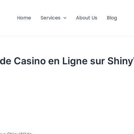
Home
Services
About Us
Blog
de Casino en Ligne sur ShinyW
s