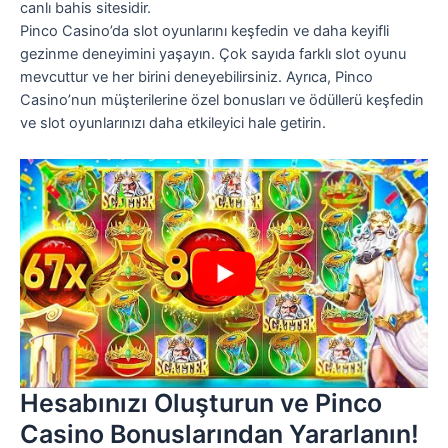
canlı bahis sitesidir.
Pinco Casino’da slot oyunlarını keşfedin ve daha keyifli
gezinme deneyimini yaşayın. Çok sayıda farklı slot oyunu
mevcuttur ve her birini deneyebilirsiniz. Ayrıca, Pinco
Casino’nun müşterilerine özel bonusları ve ödüllerü keşfedin
ve slot oyunlarınızı daha etkileyici hale getirin.
Hesabınızı Oluşturun ve Pinco
Casino Bonuslarından Yararlanın!