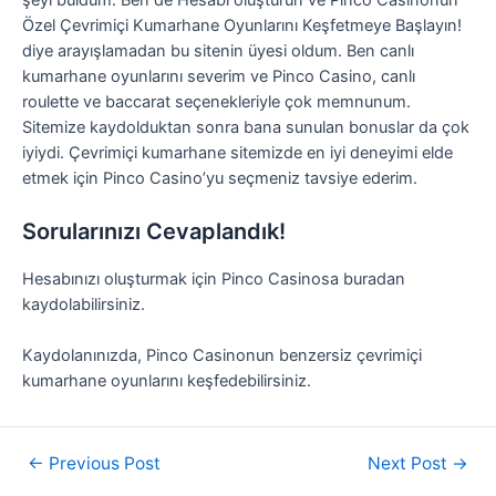
şeyi buldum. Ben de Hesabı oluşturun ve Pinco Casinonun
Özel Çevrimiçi Kumarhane Oyunlarını Keşfetmeye Başlayın!
diye arayışlamadan bu sitenin üyesi oldum. Ben canlı
kumarhane oyunlarını severim ve Pinco Casino, canlı
roulette ve baccarat seçenekleriyle çok memnunum.
Sitemize kaydolduktan sonra bana sunulan bonuslar da çok
iyiydi. Çevrimiçi kumarhane sitemizde en iyi deneyimi elde
etmek için Pinco Casino’yu seçmeniz tavsiye ederim.
Sorularınızı Cevaplandık!
Hesabınızı oluşturmak için Pinco Casinosa buradan
kaydolabilirsiniz.
Kaydolanınızda, Pinco Casinonun benzersiz çevrimiçi
kumarhane oyunlarını keşfedebilirsiniz.
Post
←
Previous Post
Next Post
→
navigation