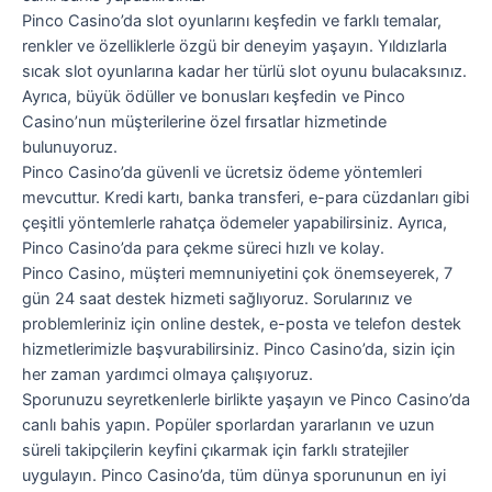
Pinco Casino’da slot oyunlarını keşfedin ve farklı temalar,
renkler ve özelliklerle özgü bir deneyim yaşayın. Yıldızlarla
sıcak slot oyunlarına kadar her türlü slot oyunu bulacaksınız.
Ayrıca, büyük ödüller ve bonusları keşfedin ve Pinco
Casino’nun müşterilerine özel fırsatlar hizmetinde
bulunuyoruz.
Pinco Casino’da güvenli ve ücretsiz ödeme yöntemleri
mevcuttur. Kredi kartı, banka transferi, e-para cüzdanları gibi
çeşitli yöntemlerle rahatça ödemeler yapabilirsiniz. Ayrıca,
Pinco Casino’da para çekme süreci hızlı ve kolay.
Pinco Casino, müşteri memnuniyetini çok önemseyerek, 7
gün 24 saat destek hizmeti sağlıyoruz. Sorularınız ve
problemleriniz için online destek, e-posta ve telefon destek
hizmetlerimizle başvurabilirsiniz. Pinco Casino’da, sizin için
her zaman yardımci olmaya çalışıyoruz.
Sporunuzu seyretkenlerle birlikte yaşayın ve Pinco Casino’da
canlı bahis yapın. Popüler sporlardan yararlanın ve uzun
süreli takipçilerin keyfini çıkarmak için farklı stratejiler
uygulayın. Pinco Casino’da, tüm dünya sporununun en iyi