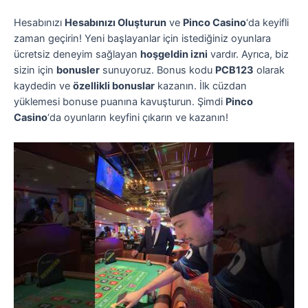
Hesabınızı
Hesabınızı Oluşturun
ve
Pinco Casino
‘da keyifli
zaman geçirin! Yeni başlayanlar için istediğiniz oyunlara
ücretsiz deneyim sağlayan
hoşgeldin izni
vardır. Ayrıca, biz
sizin için
bonusler
sunuyoruz. Bonus kodu
PCB123
olarak
kaydedin ve
özellikli bonuslar
kazanın. İlk cüzdan
yüklemesi bonuse puanına kavuşturun. Şimdi
Pinco
Casino
‘da oyunların keyfini çıkarın ve kazanın!