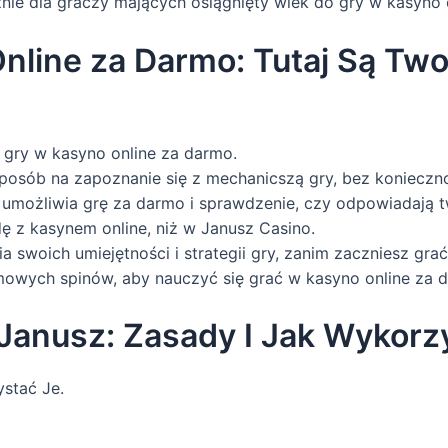
ie dla graczy mających osiągnięty wiek do gry w kasyno o
Online za Darmo: Tutaj Są T
ę gry w kasyno online za darmo.
posób na zapoznanie się z mechanicszą gry, bez konieczno
o umożliwia grę za darmo i sprawdzenie, czy odpowiadają 
ę z kasynem online, niż w Janusz Casino.
swoich umiejętności i strategii gry, zanim zaczniesz gra
armowych spinów, aby nauczyć się grać w kasyno online za 
Janusz: Zasady I Jak Wykorz
stać Je.