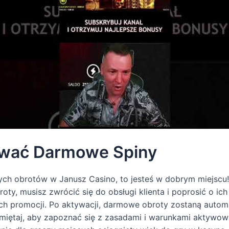
ować Darmowe Spiny
ych obrotów w Janusz Casino, to jesteś w dobrym miejscu
ty, musisz zwrócić się do obsługi klienta i poprosić o i
ch promocji. Po aktywacji, darmowe obroty zostaną autom
iętaj, aby zapoznać się z zasadami i warunkami aktywow