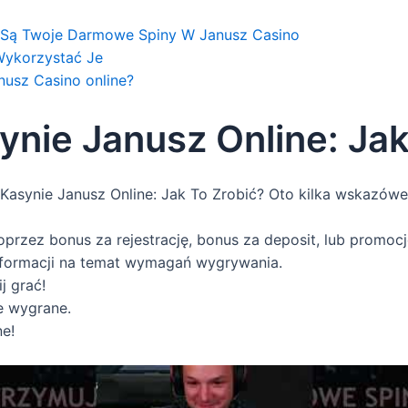
j Są Twoje Darmowe Spiny W Janusz Casino
Wykorzystać Je
nusz Casino online?
nie Janusz Online: Jak
synie Janusz Online: Jak To Zrobić? Oto kilka wskazówek:1
rzez bonus za rejestrację, bonus za deposit, lub promocj
informacji na temat wymagań wygrywania.
j grać!
e wygrane.
e!