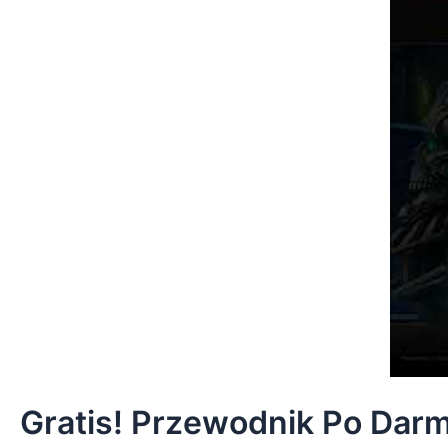
Gratis! Przewodnik Po Da