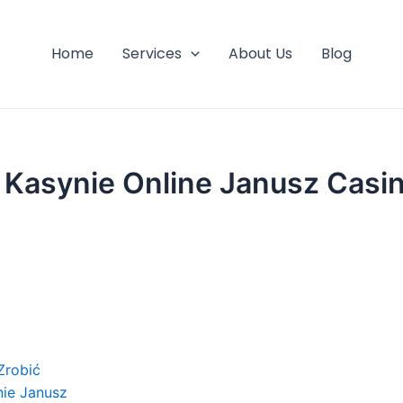
Home
Services
About Us
Blog
Kasynie Online Janusz Casin
Zrobić
ie Janusz