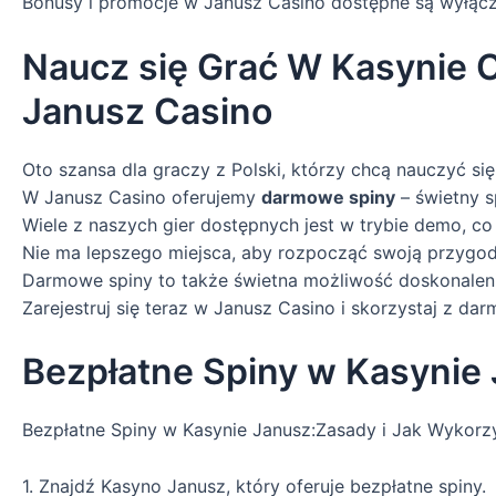
Bonusy i promocje w Janusz Casino dostępne są wyłączn
Naucz się Grać W Kasynie 
Janusz Casino
Oto szansa dla graczy z Polski, którzy chcą nauczyć si
W Janusz Casino oferujemy
darmowe spiny
– świetny s
Wiele z naszych gier dostępnych jest w trybie demo, c
Nie ma lepszego miejsca, aby rozpocząć swoją przygod
Darmowe spiny to także świetna możliwość doskonalenia 
Zarejestruj się teraz w Janusz Casino i skorzystaj z d
Bezpłatne Spiny w Kasynie 
Bezpłatne Spiny w Kasynie Janusz:Zasady i Jak Wykorzy
1. Znajdź Kasyno Janusz, który oferuje bezpłatne spiny.