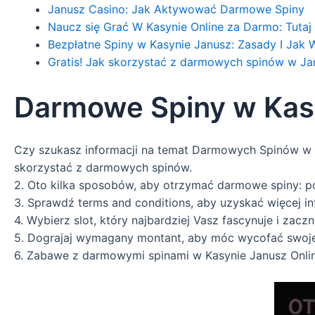
Janusz Casino: Jak Aktywować Darmowe Spiny
Naucz się Grać W Kasynie Online za Darmo: Tuta
Bezpłatne Spiny w Kasynie Janusz: Zasady I Jak 
Gratis! Jak skorzystać z darmowych spinów w Ja
Darmowe Spiny w Kasy
Czy szukasz informacji na temat Darmowych Spinów w Ka
skorzystać z darmowych spinów.
2. Oto kilka sposobów, aby otrzymać darmowe spiny: pop
3. Sprawdź terms and conditions, aby uzyskać więcej 
4. Wybierz slot, który najbardziej Vasz fascynuje i zaczni
5. Dograjaj wymagany montant, aby móc wycofać swoj
6. Zabawe z darmowymi spinami w Kasynie Janusz Onlin