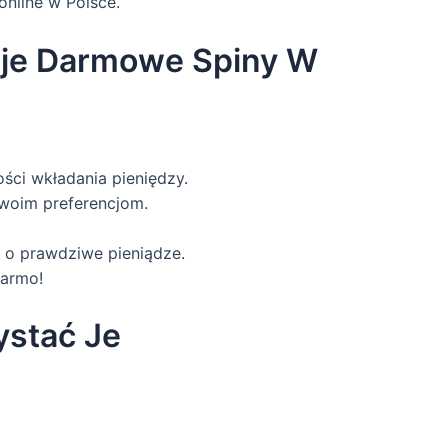
nline w Polsce.
woje Darmowe Spiny W
ści wkładania pieniędzy.
twoim preferencjom.
ć o prawdziwe pieniądze.
darmo!
ystać Je