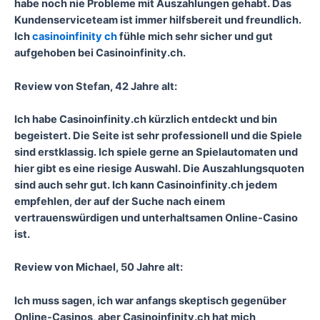
habe noch nie Probleme mit Auszahlungen gehabt. Das
Kundenserviceteam ist immer hilfsbereit und freundlich.
Ich
casinoinfinity ch
fühle mich sehr sicher und gut
aufgehoben bei Casinoinfinity.ch.
Review von Stefan, 42 Jahre alt:
Ich habe Casinoinfinity.ch kürzlich entdeckt und bin
begeistert. Die Seite ist sehr professionell und die Spiele
sind erstklassig. Ich spiele gerne an Spielautomaten und
hier gibt es eine riesige Auswahl. Die Auszahlungsquoten
sind auch sehr gut. Ich kann Casinoinfinity.ch jedem
empfehlen, der auf der Suche nach einem
vertrauenswürdigen und unterhaltsamen Online-Casino
ist.
Review von Michael, 50 Jahre alt:
Ich muss sagen, ich war anfangs skeptisch gegenüber
Online-Casinos, aber Casinoinfinity.ch hat mich