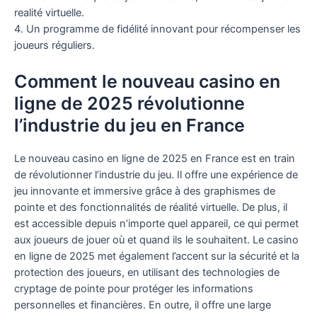
realité virtuelle.
4. Un programme de fidélité innovant pour récompenser les
joueurs réguliers.
Comment le nouveau casino en
ligne de 2025 révolutionne
l’industrie du jeu en France
Le nouveau casino en ligne de 2025 en France est en train
de révolutionner l’industrie du jeu. Il offre une expérience de
jeu innovante et immersive grâce à des graphismes de
pointe et des fonctionnalités de réalité virtuelle. De plus, il
est accessible depuis n’importe quel appareil, ce qui permet
aux joueurs de jouer où et quand ils le souhaitent. Le casino
en ligne de 2025 met également l’accent sur la sécurité et la
protection des joueurs, en utilisant des technologies de
cryptage de pointe pour protéger les informations
personnelles et financières. En outre, il offre une large